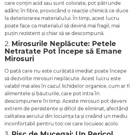
care conțin acid sau sunt colorate, pot pătrunde
adânc în fibre, provocând o reacție chimică ce duce
la deteriorarea materialului. În timp, acest lucru
poate face ca materialul să devină mai fragil, mai
puțin rezistent și chiar să se descompună.
2.
Mirosurile Neplăcute: Petele
Netratate Pot Începe să Emane
Mirosuri
O pată care nu este curățată imediat poate începe
să dezvolte mirosuri neplăcute. Acest lucru este
valabil mai ales în cazul lichidelor organice, cum ar fi
alimentele și băuturile, care pot intra în
descompunere în timp. Aceste mirosuri pot deveni
extrem de persistente și dificil de eliminat, afectând
calitatea aerului din locuința ta și creând un mediu
inconfortabil pentru toți cei care locuiesc acolo.
3.
Risc de Mucegai: Un Pericol