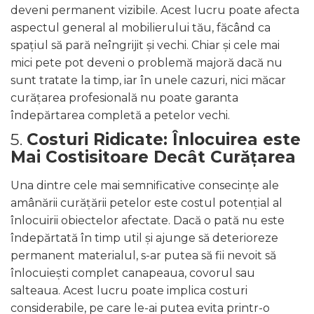
deveni permanent vizibile. Acest lucru poate afecta
aspectul general al mobilierului tău, făcând ca
spațiul să pară neîngrijit și vechi. Chiar și cele mai
mici pete pot deveni o problemă majoră dacă nu
sunt tratate la timp, iar în unele cazuri, nici măcar
curățarea profesională nu poate garanta
îndepărtarea completă a petelor vechi.
5.
Costuri Ridicate: Înlocuirea este
Mai Costisitoare Decât Curățarea
Una dintre cele mai semnificative consecințe ale
amânării curățării petelor este costul potențial al
înlocuirii obiectelor afectate. Dacă o pată nu este
îndepărtată în timp util și ajunge să deterioreze
permanent materialul, s-ar putea să fii nevoit să
înlocuiești complet canapeaua, covorul sau
salteaua. Acest lucru poate implica costuri
considerabile, pe care le-ai putea evita printr-o