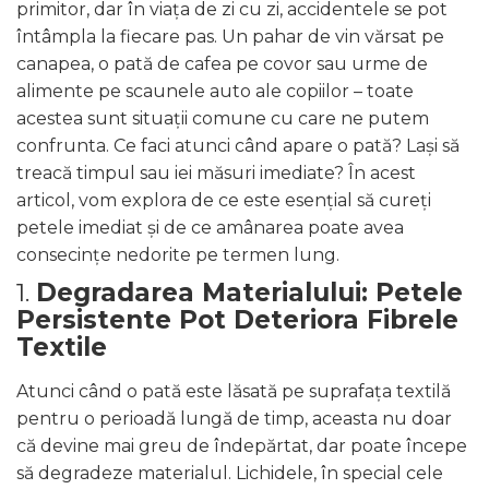
primitor, dar în viața de zi cu zi, accidentele se pot
întâmpla la fiecare pas. Un pahar de vin vărsat pe
canapea, o pată de cafea pe covor sau urme de
alimente pe scaunele auto ale copiilor – toate
acestea sunt situații comune cu care ne putem
confrunta. Ce faci atunci când apare o pată? Lași să
treacă timpul sau iei măsuri imediate? În acest
articol, vom explora de ce este esențial să cureți
petele imediat și de ce amânarea poate avea
consecințe nedorite pe termen lung.
1.
Degradarea Materialului: Petele
Persistente Pot Deteriora Fibrele
Textile
Atunci când o pată este lăsată pe suprafața textilă
pentru o perioadă lungă de timp, aceasta nu doar
că devine mai greu de îndepărtat, dar poate începe
să degradeze materialul. Lichidele, în special cele