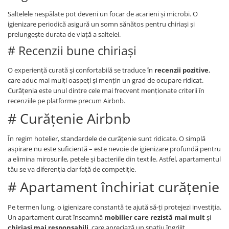
Saltelele nespălate pot deveni un focar de acarieni și microbi. O
igienizare periodică asigură un somn sănătos pentru chiriași și
prelungește durata de viață a saltelei.
# Recenzii bune chiriași
O experiență curată și confortabilă se traduce în
recenzii pozitive
,
care aduc mai mulți oaspeți și mențin un grad de ocupare ridicat.
Curățenia este unul dintre cele mai frecvent menționate criterii în
recenziile pe platforme precum Airbnb.
# Curățenie Airbnb
În regim hotelier, standardele de curățenie sunt ridicate. O simplă
aspirare nu este suficientă – este nevoie de igienizare profundă pentru
a elimina mirosurile, petele și bacteriile din textile. Astfel, apartamentul
tău se va diferenția clar față de competiție.
# Apartament închiriat curățenie
Pe termen lung, o igienizare constantă te ajută să-ți protejezi investiția.
Un apartament curat înseamnă
mobilier care rezistă mai mult
și
chiriași mai responsabili
, care apreciază un spațiu îngrijit.