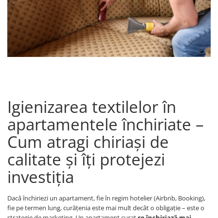
Igienizarea textilelor în
apartamentele închiriate –
Cum atragi chiriași de
calitate și îți protejezi
investiția
Dacă închiriezi un apartament, fie în regim hotelier (Airbnb, Booking),
fie pe termen lung, curățenia este mai mult decât o obligație – este o
strategie de marketing. Un apartament curat
se închiriază mai